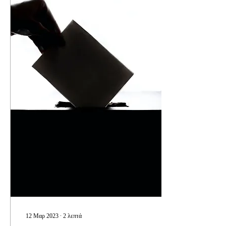
12 Μαρ 2023
∙
2
λεπτά