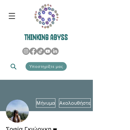
THINKING ABYSS
Υποστηρίξτε μας
Μήνυμα
Ακολουθήστε
Διαχειριστής
Σοφία Γκιώργκη