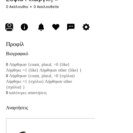
0 Ακόλουθοι
0 Ακολουθείτε
Προφίλ
Βιογραφικό
0
Λήφθηκαν {count, plural, =0 {like}
Λήφθηκε =1 {like} Λήφθηκαν other {like} }
0
Λήφθηκαν {count, plural, =0 {σχόλια}
Λήφθηκε =1 {σχόλιο} Λήφθηκαν other
{σχόλια} }
0
καλύτερες απαντήσεις
Αναρτήσεις