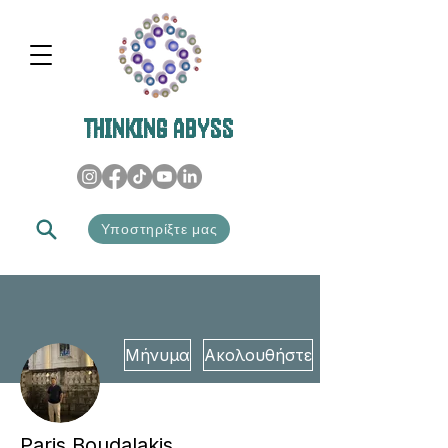
THINKING ABYSS
Υποστηρίξτε μας
Μήνυμα
Ακολουθήστε
Paris Boudalakis