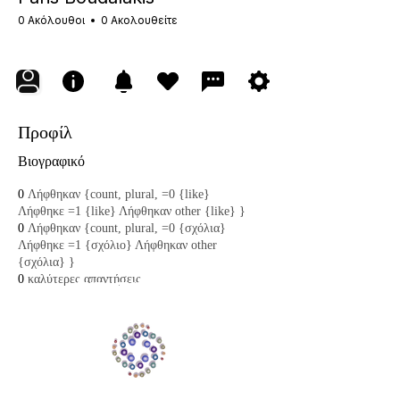
0 Ακόλουθοι
0 Ακολουθείτε
Προφίλ
Βιογραφικό
0
Λήφθηκαν {count, plural, =0 {like}
Λήφθηκε =1 {like} Λήφθηκαν other {like} }
0
Λήφθηκαν {count, plural, =0 {σχόλια}
Λήφθηκε =1 {σχόλιο} Λήφθηκαν other
{σχόλια} }
0
καλύτερες απαντήσεις
THINKING ABYSS