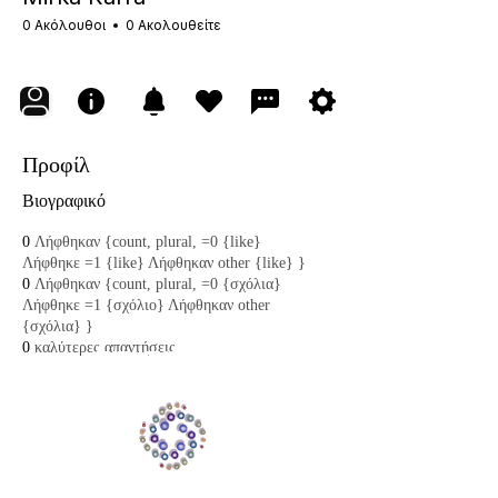
0 Ακόλουθοι
0 Ακολουθείτε
Προφίλ
Βιογραφικό
0
Λήφθηκαν {count, plural, =0 {like}
Λήφθηκε =1 {like} Λήφθηκαν other {like} }
0
Λήφθηκαν {count, plural, =0 {σχόλια}
Λήφθηκε =1 {σχόλιο} Λήφθηκαν other
{σχόλια} }
0
καλύτερες απαντήσεις
THINKING ABYSS