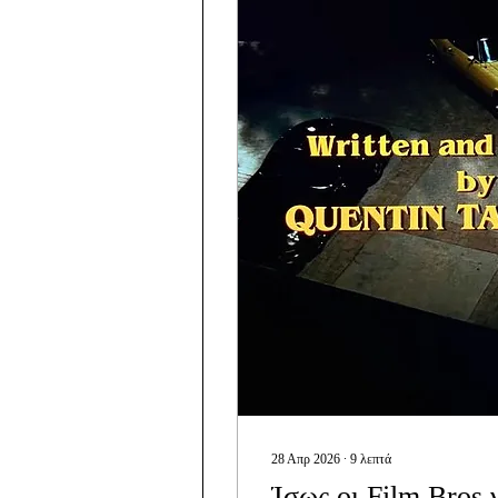
28 Απρ 2026
∙
9
λεπτά
Ίσως οι Film Bros ν