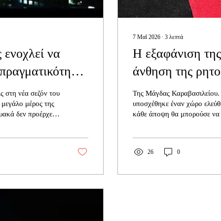
7 Μαΐ 2026
∙
3
λεπτά
ς ενοχλεί να
Η εξαφάνιση της
πραγματικότητα
άνθηση της ρητο
ς στη νέα σεζόν του
Της Μάγδας Καραβασιλείου. 
ι μεγάλο μέρος της
υποσχέθηκε έναν χώρο ελεύθ
υακά δεν προέρχεται
κάθε άποψη θα μπορούσε να 
ράς, αλλά από την
Ωστόσο, τα τελευταία χρόνια
ωμένης άποψης. Δεν
διαμορφώνεται ένα παράδοξο:
ια. Έχει τις
δημόσια επίσημη κριτική απ
26
0
ξιοποιήσει καλύτερα
γίνεται ολοένα πιο προσεκτι
ριο σε κάποια
“ασφαλής”, η ρητορική μίσο
 δυνατό και η
πρωτοφανή άνεση. Η αυστηρ
προηγούμενων σεζόν.
ουσιαστική τοποθέτηση απένα
κινηματογράφο ή την ποπ κου