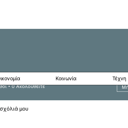
THINKING ABYSS
α Καραβασιλείου
Συγγραφέας
ραβασιλείου
ικονομία
Κοινωνία
Τέχνη
θοι
0
Ακολουθείτε
Μή
 σχόλιά μου