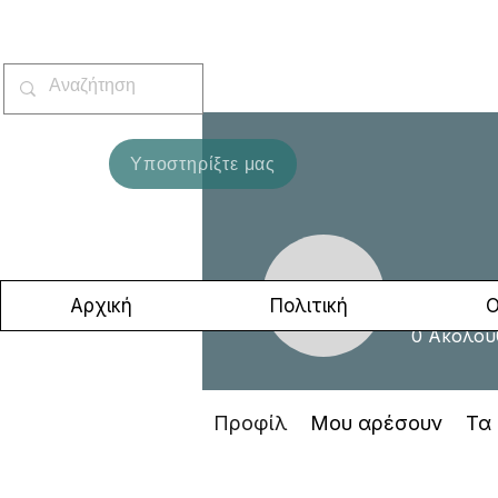
Υποστηρίξτε μας
Μάγδ
Μάγδα Κα
Αρχική
Πολιτική
Ο
0
Ακόλου
Προφίλ
Μου αρέσουν
Τα