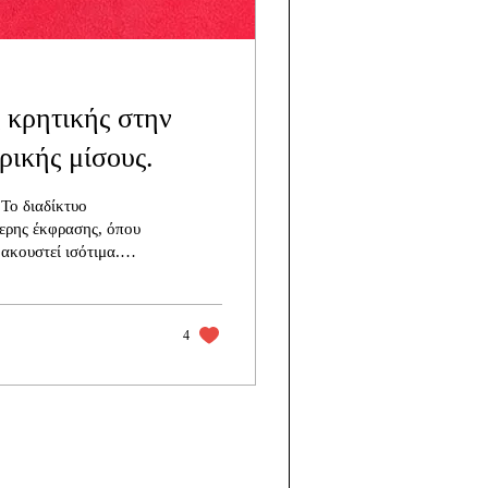
 κρητικής στην
ρικής μίσους.
Το διαδίκτυο
ερης έκφρασης, όπου
ακουστεί ισότιμα.
 φαίνεται να
 την ίδια στιγμή που η
οδυναμώνεται και
4
κή, ουδέτερη και
υς εξαπλώνεται με
ή, προσωπική και
ντι στην τέχνη, τον
λτούρα μοιάζει να...