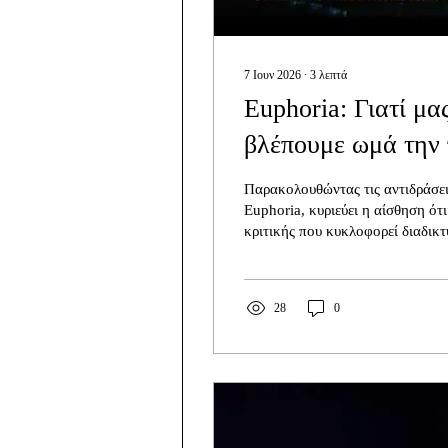
7 Ιουν 2026
∙
3
λεπτά
Euphoria: Γιατί μα
βλέπουμε ωμά την 
στην οθόνη μας;
Παρακολουθώντας τις αντιδράσει
Euphoria, κυριεύει η αίσθηση ότ
κριτικής που κυκλοφορεί διαδικτ
από πραγματική ανάλυση της σει
αναπαραγωγή μιας ήδη διαμορφ
ισχυρίζομαι ότι η σεζόν είναι τέλε
28
0
αδυναμίες της, θα μπορούσε να α
ορισμένους χαρακτήρες, το σενά
σημεία θα μπορούσε να είναι πιο
μουσική δεν φτάνει το επίπεδο 
Ωστόσο, πολλά...