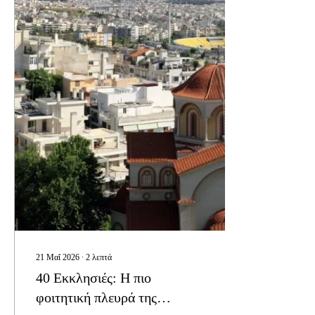
ενημέρωσης....
21 Μαΐ 2026
∙
2
λεπτά
40 Εκκλησιές: Η πιο
φοιτητική πλευρά της