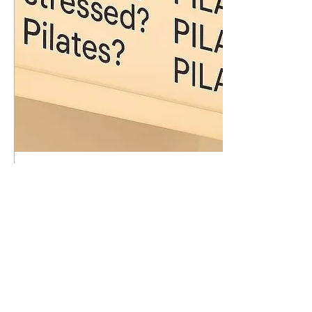
13 Μαΐ 2026
∙
3
λεπτά
Hot girls do pilates, γιατί
όμως;
Μέσα σε πέντε λεπτά στο
TikTok θα πετύχεις σίγουρα
έστω και ένα βίντεο που είτε
δείχνει “clean girl” με ροζ
αθλητικά ρούχα να κάνουν
πιλάτες ή “body builders” να