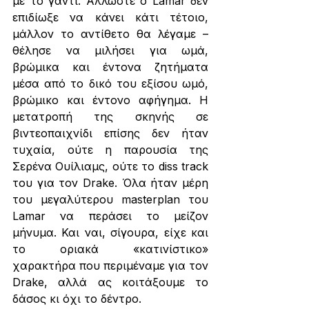
με το γάντι. Άλλωστε ο Lamar δεν 
επιδίωξε να κάνει κάτι τέτοιο, 
μάλλον το αντίθετο θα λέγαμε –
θέλησε να μιλήσει για ωμά, 
βρώμικα και έντονα ζητήματα 
μέσα από το δικό του εξίσου ωμό, 
βρώμικο και έντονο αφήγημα. Η 
μετατροπή της σκηνής σε 
βιντεοπαιχνίδι επίσης δεν ήταν 
τυχαία, ούτε η παρουσία της 
Σερένα Ουίλιαμς, ούτε το diss track 
του για τον Drake. Όλα ήταν μέρη 
του μεγαλύτερου masterplan του 
Lamar να περάσει το μείζον 
μήνυμα. Και ναι, σίγουρα, είχε και 
το οριακά «κατινίστικο» 
χαρακτήρα που περιμέναμε για τον 
Drake, αλλά ας κοιτάξουμε το 
δάσος κι όχι το δέντρο. 