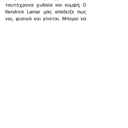
ταυτόχρονα χυδαία και κομψή; Ο 
Kendrick Lamar μάς απέδειξε πως 
ναι, φυσικά και γίνεται. Μπορεί να 
ξεκινήσει σαματά και μάλιστα να 
κερδίσει και Πούλιτζερ, μπορεί να 
ξεκατινιάσει έναν αντίπαλο και 
μπορεί να φέρει τον κόσμο πιο 
κοντά κοινωνικά ή και πολιτικά. 
Αυτός θα λέγαμε άλλωστε πως 
είναι και ο γνήσιος ρόλος της κάθε 
τέχνης και η φετινή συναυλία μάς 
το απέδειξε μέσα σε μόλις ένα 
τέταρτο.
Κοινωνία