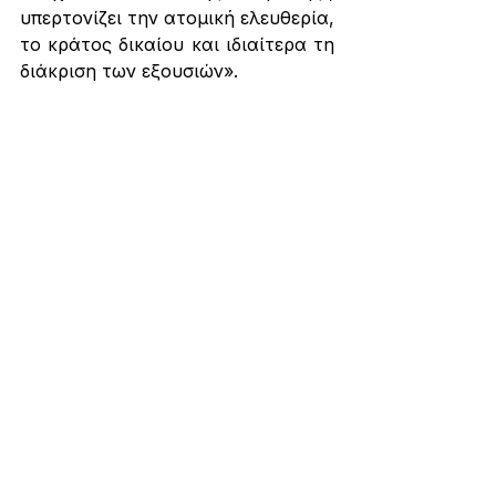
υπερτονίζει την ατομική ελευθερία, 
το κράτος δικαίου και ιδιαίτερα τη 
διάκριση των εξουσιών».
Στην πολυτάραχη σχέση μεταξύ 
Ρεπουμπλικανισμού και 
Φιλελευθερισμού, υπήρξαν 
επιθέσεις των οπαδών του πρώτου 
για ηθικό σχετικισμό του δεύτερου, 
και των υποστηρικτών του 
δεύτερου για εξιδανικευμένη 
εικόνα του πρώτου. Πολύ 
σημαντικός εκπρόσωπος ενός 
μετριοπαθή αμερικανικού 
Ρεπουμπλικανισμού υπήρξε ο 
James Madison – συγγραφέας 
μεταξύ άλλων των federaslit Papers 
(γνωστά για την επίδρασή τους 