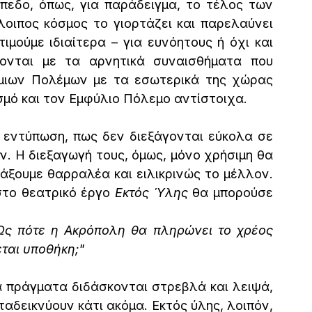
πεδο, όπως, για παράδειγμα, το τέλος των 
ιπος κόσμος το γιορτάζει και παρελαύνει 
μούμε ιδιαίτερα – για ευνόητους ή όχι και 
ονται με τα αρνητικά συναισθήματα που 
μιων Πολέμων με τα εσωτερικά της χώρας 
ασμό και τον Εμφύλιο Πόλεμο αντίστοιχα.
 εντύπωση, πως δεν διεξάγονται εύκολα σε 
ν. Η διεξαγωγή τους, όμως, μόνο χρήσιμη θα 
άξουμε θαρραλέα και ειλικρινώς το μέλλον. 
το θεατρικό έργο 
Εκτός Ύλης
 θα μπορούσε 
.Ως πότε η Ακρόπολη θα πληρώνει το χρέος 
εται υποθήκη;"
 πράγματα διδάσκονται στρεβλά και λειψά, 
αδεικνύουν κάτι ακόμα. Εκτός ύλης, λοιπόν, 