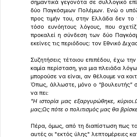
σημαντικά γεγονότα σε συλλογικό επί
δύο Παγκόσμιων Πολέμων. Ενώ ο υπόλο
προς τιμήν του, στην Ελλάδα δεν το τι
τόσο ευνόητους λόγους, που σχετίζ
προκαλεί η σύνδεση των δύο Παγκόσ
εκείνες τις περιόδους: τον Εθνικό Διχ
Συζητήσεις τέτοιου επιπέδου, έχω την
καμία περίσταση, για μια πλειάδα λόγω
μπορούσε να είναι, αν θέλουμε να κοιτ
Όπως, άλλωστε, μόνο ο “βουλευτής” σ
να πει:
"Η ιστορία μας εξαργυρώθηκε, κύριοι
μας;Ως πότε ο πολιτισμός μας θα βρίσκ
Πέρα, όμως, από τη διαπίστωση πως τα
αυτές οι "εκτός ύλης" λεπτομέρειες κατ