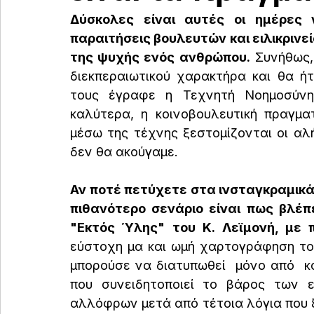
Δύσκολες είναι αυτές οι ημέρες 
παραιτήσεις βουλευτών και ειλικρινε
της ψυχής ενός ανθρώπου.
 Συνήθως, 
διεκπεραιωτικού χαρακτήρα και θα ήτ
τους έγραφε η Τεχνητή Νοημοσύνη.
καλύτερα, η κοινοβουλευτική πραγμα
μέσω της τέχνης ξεστομίζονται οι αλ
δεν θα ακούγαμε.
Αν ποτέ πετύχετε στα ινσταγκραμικά R
πιθανότερο σενάριο είναι πως βλέ
"Εκτός Ύλης" του Κ. Λεϊμονή, με 
εύστοχη μα και ωμή χαρτογράφηση το
μπορούσε να διατυπωθεί  μόνο από  κά
που συνειδητοποιεί το βάρος των 
αλλόφρων μετά από τέτοια λόγια που ξε