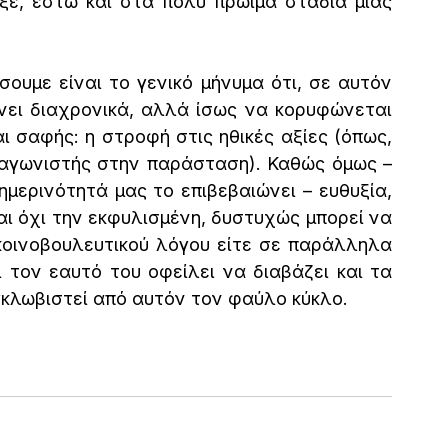
ξε, έστω και στα πολύ πρώιμα στάδια μιας 
υμε είναι το γενικό μήνυμα ότι, σε αυτόν 
νει διαχρονικά, αλλά ίσως να κορυφώνεται 
αι σαφής: η στροφή στις ηθικές αξίες (όπως, 
αγωνιστής στην παράσταση). Καθώς όμως – 
ημερινότητά μας το επιβεβαιώνει – ευθυξία, 
αι όχι την εκφυλισμένη, δυστυχώς μπορεί να 
κοινοβουλευτικού λόγου είτε σε παράλληλα 
τον εαυτό του οφείλει να διαβάζει και τα 
γκλωβιστεί από αυτόν τον φαύλο κύκλο.